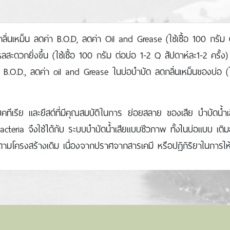
ิ่นเหม็น ลดค่า B.O.D, ลดค่า Oil and Grease (ใช้เชื้อ 100 กรัม ต
ะดวกยิ่งขึ้น (ใช้เชื้อ 100 กรัม ต่อบ่อ 1-2 Q สัปดาห์ละ1-2 ครั้ง)
 B.O.D., ลดค่า oil and Grease ในบ่อบําบัด ลดกลิ่นเหม็นของบ่อ 
แบคทีเรีย และยีสต์ที่มีคุณสมบัติในการ ย่อยสลาย ของเสีย บําบัดน้
e Bacteria จึงใช้ได้กับ ระบบบําบัดน้ำเสียแบบชีวภาพ ทั้งในบ่อแบบ 
ณ์ตามโครงสร้างเดิม เนื่องจากปราศจากสารเคมี หรือปฏิกิริยาในการใ