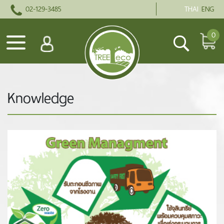
02-129-3485
THAI
ENG
0
Knowledge