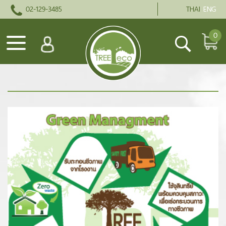
02-129-3485
THAI
ENG
0